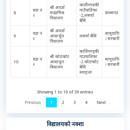
कालीगण्डकी
श्री आदर्श
वडा नं
गाउँपालिका
8
माद्यामिक
संस्थागत
२
-2,लसर्घा
विधालय
बेसि
श्री आदर्श
वडा नं
सामूदायिक
9
आधार्भुत
लसर्घा बेसि
२
। सरकारी
विधालय
कालिगण्ड्की
श्री कोटाकोट
गाउपालिका
वडा नं
सामूदायिक
10
आधाभुत
-2 कोटाकोट
२
। सरकारी
बिधालय
बेसि
स्याङ्जा
Showing 1 to 10 of 39 entries
Previous
1
2
3
4
Next
विद्यालयकाे नक्शा