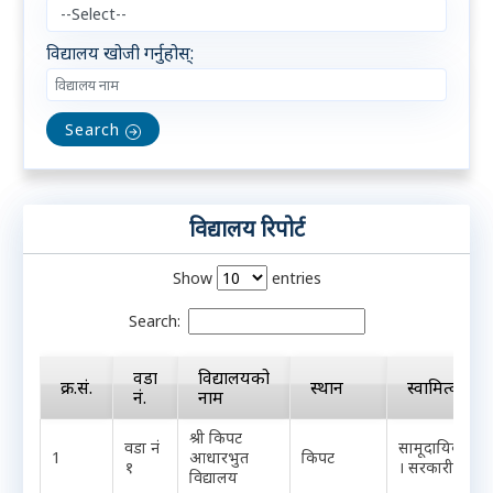
विद्यालय खोजी गर्नुहोस्:
Search
विद्यालय रिपोर्ट
Show
entries
Search:
वडा
विद्यालयको
क्र.सं.
स्थान
स्वामित्व
नं.
नाम
श्री किपट
वडा नं
सामूदायिक
1
आधारभुत
किपट
१
। सरकारी
विद्यालय