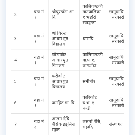
कालिगण्डकी
वडा नं
श्रीघुरडाँडा आ.
गाउपालिका
सामूदायिक
2
१
वि.
१ भडाँरी
। सरकारी
स्याङ्गजा
श्री विरेन्द्र
वडा नं
सामूदायिक
3
आधारभूत
धारादि
१
। सरकारी
विद्यालय
कोटाकोट
कालिगण्डकी
वडा नं
सामूदायिक
4
आधारभुत
गा.पा.१.
१
। सरकारी
विद्दालय
छापडाँडा
करीकोट
वडा नं
सामूदायिक
5
आधारभुत
समीचौर
१
। सरकारी
बिद्यालय
कारिकोट
वडा नं
सामूदायिक
6
जनहित मा. वि.
च.भ. १.
१
। सरकारी
चन्डी
आलम देबि
वडा नं
लसर्घा बेसि,
7
बेसिक इङ्लिस
संस्थागत
२
सहादि
स्कुल