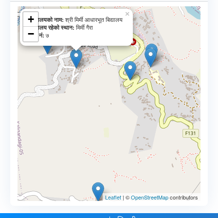
×
+
विद्यालयकाे नाम:
श्री मिर्मी आधारभूत बिद्यालय
विद्यालय रहेकाे स्थान:
मिर्मी गैरा
−
वार्ड नं​:
७
Leaflet
| ©
OpenStreetMap
contributors